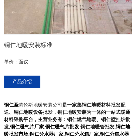
铜仁地暖安装标准
单价：面议
产品介绍
铜仁圣
劳伦斯地暖安装公司
是一家集
铜仁
地暖材料批发配
送、
铜仁
地暖设备批发，
铜仁
地暖安装为一体的一站式暖通
材料采购平台，主营业务有：
铜仁
燃气地暖、
铜仁
壁挂炉批
发
,
铜仁
暖气片厂家
,
铜仁
暖气片批发
,
铜仁
地暖管批发
,
铜仁
地
暖批发市场
,
铜仁
分水器厂家
,
铜仁
分水箱厂家
,
铜仁
分集水器