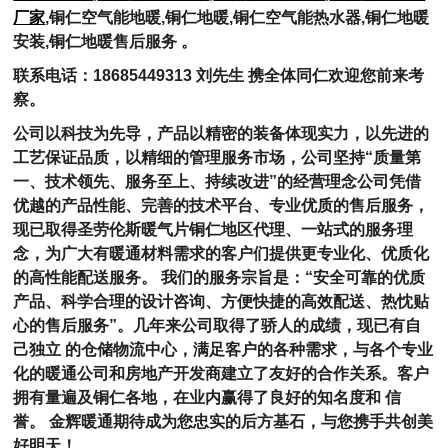
厂家
,
铜仁
空气能地暖
,
铜仁
地暖
,
铜仁
空气能热水器
,
铜仁
地暖
安装
,
铜仁
地暖售后服务
。
联系电话：
18685449313
刘先生 携全体同仁欢迎您前来考
察。
公司以科技为先导，产品以精密的装备体现实力，以先进的
工艺保证品质，以精细的管理服务市场，公司坚持
“
质量第
一、技术领先、服务至上、持续改进
”
的经营理念公司凭借
优越的产品性能、完善的技术平台、专业优质的售后服务，
现已取得圣劳伦斯暖气片
铜仁
地区代理、一站式的服务理
念，为广大有暖通材料需求的客户们提供更专业化、优质化
的高性能配送服务。
我们的服务宗旨是：
“
安全可靠的优质
产品、科学合理的设计咨询、方便快捷的高效配送、热忱贴
心的售后服务
”
。几年来公司取得了骄人的成绩，现已有自
己独立 的仓储物流中心，满足客户的各种需求，与各个专业
化的暖通公司和房地产开发商建立了友好的合作关系。客户
拥有量遍及
铜仁
各地，在业内赢得了良好的知名度和
信
誉。
金辉暖通期待成为您忠实的后方基石，与您携手共创美
好明天！